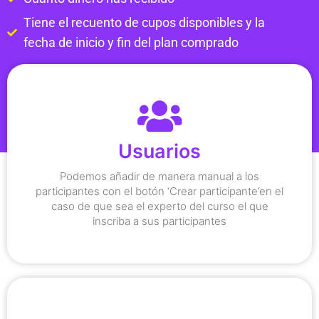
Tiene el recuento de cupos disponibles y la
fecha de inicio y fin del plan comprado
de Nexper, para apoyarte en esta acción.
deberás comunicarte con el equipo de soporte
Usuarios
Si deseas hacer una inscripción masiva,
Excel.
Podemos añadir de manera manual a los
tus participantes en un archivo de
participantes con el botón ‘Crear participante’en el
También, puedes exportar una lista de
caso de que sea el experto del curso el que
inscriba a sus participantes