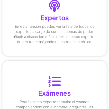
plataforma.
Expertos
determinados dentro de toda la
en donde puedes asignarles roles
En esta función puedes ver la lista de todos los
También existe la función Acciones,
expertos a cargo de cursos además de poder
añadir a discreción más expertos, estos expertos
deben tener asignado un correo electrónico.
correctas.
Exámenes
así como señalar la o las respuestas
para aprobar, valor de cada pregunta;
Podrás como experto formular el examen
Puedes configurar puntaje mínimo
componiéndolo con el nombre, preguntas, las