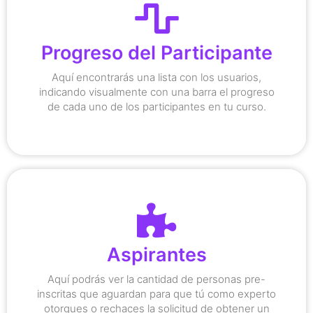
su nombre.
Progreso del Participante
para encontrar a uno determinado por
También puedes usar el buscador
Aquí encontrarás una lista con los usuarios,
indicando visualmente con una barra el progreso
de cada uno de los participantes en tu curso.
acceder tus participantes.
dispositivos mediante los cuales pueden
Aspirantes
de IP, con lo cual puedes limitar el número de
Con Nexper, tienes la funcionalidad de Control
Aquí podrás ver la cantidad de personas pre-
que no pagaron por tus cursos!
inscritas que aguardan para que tú como experto
¡Evita que accedan terceras personas
otorgues o rechaces la solicitud de obtener un