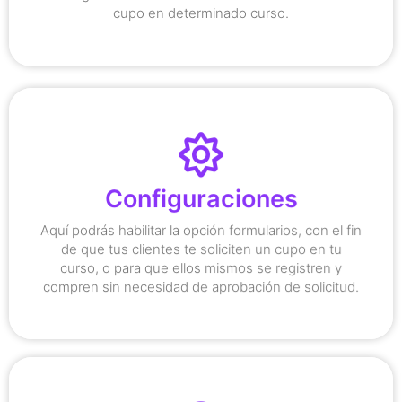
cupo en determinado curso.
propia imagen corporativa.
certificaciones de los participantes con tu
Configuraciones
También personaliza la plataforma y las
Aquí podrás habilitar la opción formularios, con el fin
recibir los pagos por tus cursos
de que tus clientes te soliciten un cupo en tu
Configura la cuenta Epayco para
curso, o para que ellos mismos se registren y
compren sin necesidad de aprobación de solicitud.