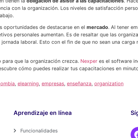
n tienen la
obligación de asistir a las capacitaciones
. Hac
cia con la organización. Los niveles de satisfacción perso
rabajo.
s oportunidades de destacarse en el
mercado
. Al tener e
tivos personales aumentan. Es de resaltar que las organiz
 jornada laboral. Esto con el fin de que no sean una carg
e
para que la organización crezca.
Nexper
es el software i
descubre cómo puedes realizar tus capacitaciones en minut
lombia
,
elearning
,
empresas
,
enseñanza
,
organization
Aprendizaje en línea
Sí
Funcionalidades